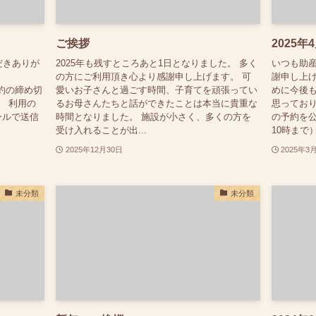
ご挨拶
2025
だきありが
2025年も残すところあと1日となりました。 多く
いつも助産
、
の方にご利用頂き心より感謝申し上げます。 可
謝申し上
予約の締め切
愛いお子さんと過ごす時間、子育てを頑張ってい
めに今後
。 利用の
るお母さんたちと話ができたことは本当に貴重な
思っており
ールで送信
時間となりました。 施設が小さく、多くの方を
の予約を公
受け入れることが出...
10時まで）
2025年12月30日
2025年3
未分類
未分類