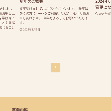
新年のご挨拶
2024
変更に
経過しまし
新年明けましておめでとうございます。 昨年は
感謝申し上
多くの方にLankaをご利用いただき、心より感謝
2024年4
を学ばせて
申しあげます。 今年もよろしくお願いいたしま
ことを痛感
す。
感じること
2025年1月5日
1
事業内容